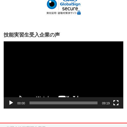
技能実習生受入企業の声
動
画
プ
レ
ー
ヤ
ー
00:00
09:19