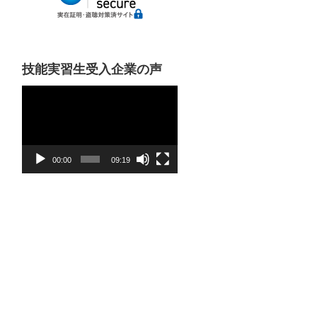
技能実習生受入企業の声
動
画
プ
レ
ー
00:00
09:19
ヤ
ー