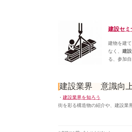
建設セミ
建物を建て
なく、
建設
る、参加自
建設業界 意識向
・
建設業界を知ろう
街を彩る構造物の紹介や、建設業