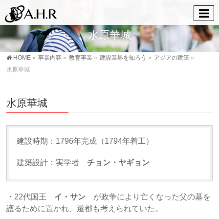
水原華城
HOME
»
事業内容
»
教育事業
»
建設業界を知ろう
»
アジアの建築
»
水原華城
水原華城
建設時期：1796年完成（1794年着工）
建築設計：実学者
チョン・ヤギョン
・22代国王
イ・サン
が政争により亡くなった父の墓を
護るために置かれ、遷都も考えられていた。