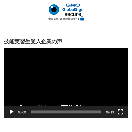
技能実習生受入企業の声
動
画
プ
レ
ー
ヤ
ー
00:00
09:19