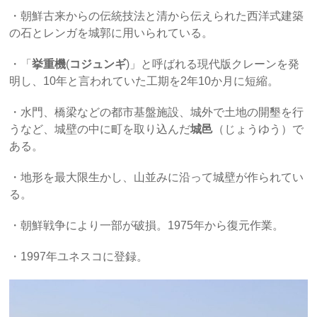
・朝鮮古来からの伝統技法と清から伝えられた西洋式建築
の石とレンガを城郭に用いられている。
・「
挙重機
(
コジュンギ
)」と呼ばれる現代版クレーンを発
明し、10年と言われていた工期を2年10か月に短縮。
・水門、橋梁などの都市基盤施設、城外で土地の開墾を行
うなど、城壁の中に町を取り込んだ
城邑
（じょうゆう）で
ある。
・地形を最大限生かし、山並みに沿って城壁が作られてい
る。
・朝鮮戦争により一部が破損。1975年から復元作業。
・1997年ユネスコに登録。