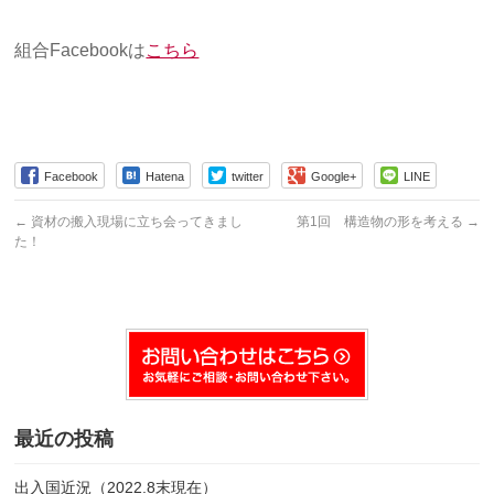
組合Facebookは
こちら
Facebook
Hatena
twitter
Google+
LINE
←
資材の搬入現場に立ち会ってきまし
第1回 構造物の形を考える
→
た！
最近の投稿
出入国近況（2022.8末現在）