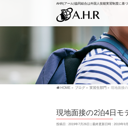
AHR(アール)協同組合は外国人技能実習制度に
HOME
»
ブログ
»
実習生部門
»
現地面接の
現地面接の2泊4日モ
投稿日 : 2019年7月26日
最終更新日時 : 2019年9