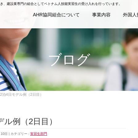
基づき、建設業専門の組合としてベトナム人技能実習生の受け入れを行っています。
AHR協同組合について
事業内容
外国人
ブログ
2泊4日モデル例（2日目）
デル例（2日目）
月10日
カテゴリー :
実習生部門