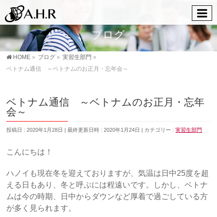
ブログ
HOME
»
ブログ
»
実習生部門
»
ベトナム通信 ～ベトナムのお正月・忘年会～
ベトナム通信 ～ベトナムのお正月・忘年
会～
投稿日 : 2020年1月28日
最終更新日時 : 2020年1月24日
カテゴリー :
実習生部門
こんにちは！
ハノイも現在冬を迎えておりますが、気温は日中25度を超
える日もあり、冬と呼ぶには程遠いです。しかし、ベトナ
ムは今の時期、日中からダウンなど厚着で過ごしている方
が多く見られます。