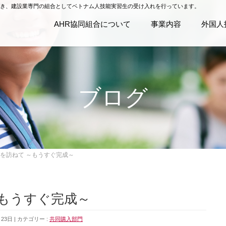
基づき、建設業専門の組合としてベトナム人技能実習生の受け入れを行っています。
AHR協同組合について
事業内容
外国人
ブログ
を訪ねて ～もうすぐ完成～
～もうすぐ完成～
月23日
カテゴリー :
共同購入部門