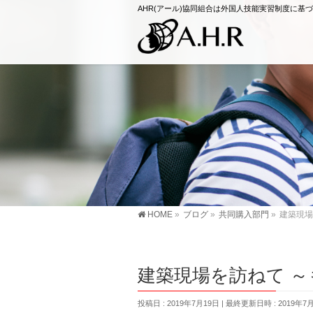
AHR(アール)協同組合は外国人技能実習制度に
HOME
»
ブログ
»
共同購入部門
»
建築現場
建築現場を訪ねて 
投稿日 : 2019年7月19日
最終更新日時 : 2019年7